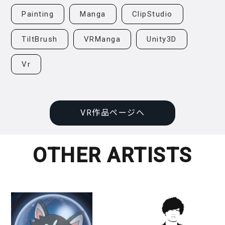
Painting
Manga
ClipStudio
TiltBrush
VRManga
Unity3D
Vr
VR作品ページへ
OTHER ARTISTS