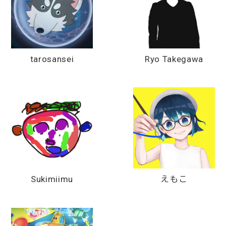
tarosansei
Ryo Takegawa
Sukimiimu
えもこ