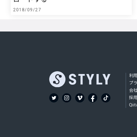
2018/09/27
利
プ
会
採
Qiit