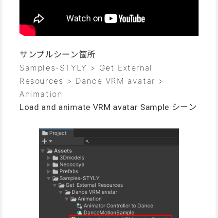
サンプルシーン箇所
Samples-STYLY > Get External
Resources > Dance VRM avatar >
Animation
Load and animate VRM avatar Sample シーン