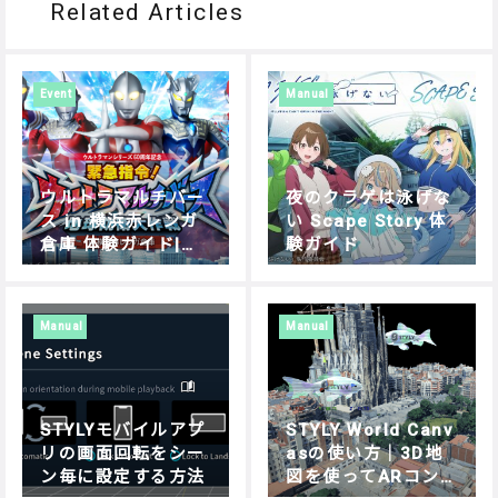
Related Articles
Event
Manual
ウルトラマルチバー
夜のクラゲは泳げな
ス in 横浜赤レンガ
い Scape Story 体
倉庫 体験ガイド|遊
験ガイド
び方・操作方法を解
説
Manual
Manual
STYLYモバイルアプ
STYLY World Canv
リの画面回転をシー
asの使い方｜3D地
ン毎に設定する方法
図を使ってARコン