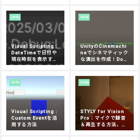
テンツを制作する方
法
Unity
Unity
Visual Scripting：
UnityのCinemachi
DateTimeで日付や
neでシネマティック
現在時刻を表示する
な演出を作成！Doll
方法
y Cartでオブジェク
トを自在に動かす方
法
Unity
Unity
Visual Scripting :
STYLY for Vision
Custom Eventを活
Pro：マイクで録音
用する方法
＆再生する方法、Un
ity Visual Scriptin
gで簡単実装