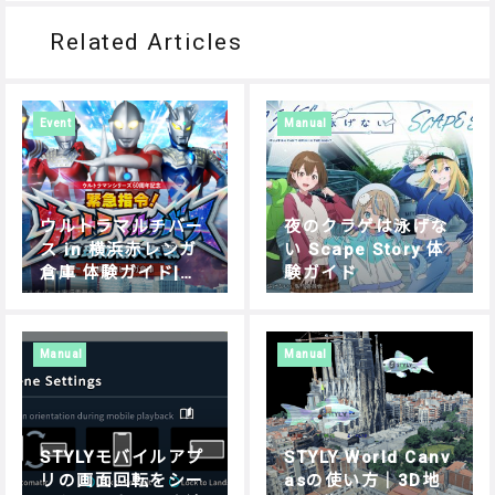
Related Articles
Event
Manual
ウルトラマルチバー
夜のクラゲは泳げな
ス in 横浜赤レンガ
い Scape Story 体
倉庫 体験ガイド|遊
験ガイド
び方・操作方法を解
説
Manual
Manual
STYLYモバイルアプ
STYLY World Canv
リの画面回転をシー
asの使い方｜3D地