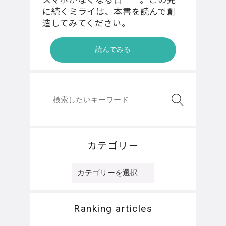
に続くミライは、本書を読んで創
造してみてください。
読んでみる
カテゴリー
カ
テ
ゴ
リ
Ranking articles
ー