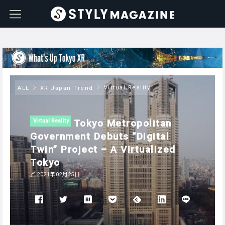
Virtual Reality
ALL
XR Japan Trend
Tokyo Metropolitan
Virtual Reality
Government Debuts “Digital
Twin” Project – A Virtualized
Tokyo
2021年02月25日