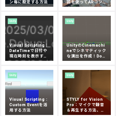
ン毎に設定する方法
図を使ってARコン
テンツを制作する方
法
Unity
Unity
Visual Scripting：
UnityのCinemachi
DateTimeで日付や
neでシネマティック
現在時刻を表示する
な演出を作成！Doll
方法
y Cartでオブジェク
トを自在に動かす方
法
Unity
Unity
Visual Scripting :
STYLY for Vision
Custom Eventを活
Pro：マイクで録音
用する方法
＆再生する方法、Un
ity Visual Scriptin