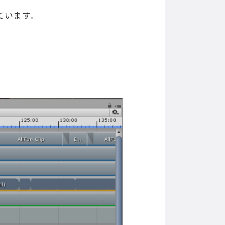
ています。