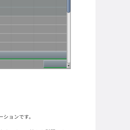
リケーションです。