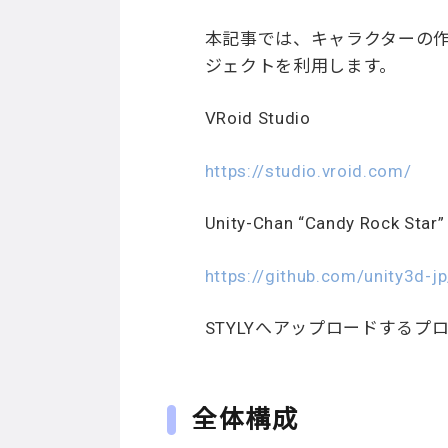
本記事では、キャラクターの作成にVRoi
ジェクトを利用します。
VRoid Studio
https://studio.vroid.com/
Unity-Chan “Candy Rock Star”
https://github.com/unity3d-j
STYLYへアップロードするプロジ
全体構成