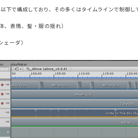
は以下で構成しており、その多くはタイムラインで制御し
体、表情、髪・服の揺れ）
シェーダ）