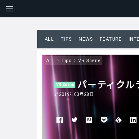
ALL
TIPS
NEWS
FEATURE
INT
ALL
Tips
VR Scene
パーティクルライブ
VR Scene
2019年03月28日