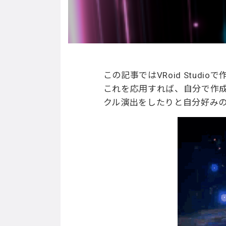
この記事ではVRoid Stu
これを応用すれば、自分で作
クル演出をしたりと自分好み