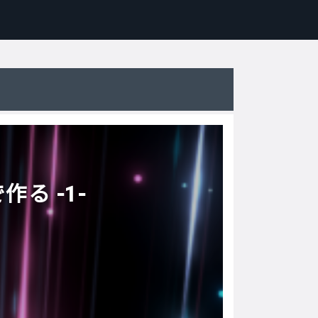
作る -1-