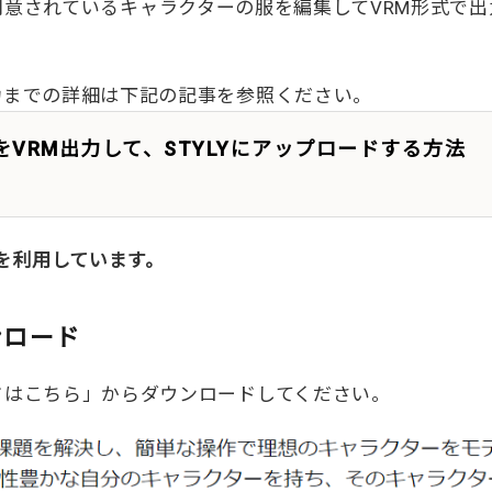
ォルトで用意されているキャラクターの服を編集してVRM形式
力までの詳細は下記の記事を参照ください。
ルをVRM出力して、STYLYにアップロードする方法
.5.4を利用しています。
ウンロード
ドはこちら」からダウンロードしてください。