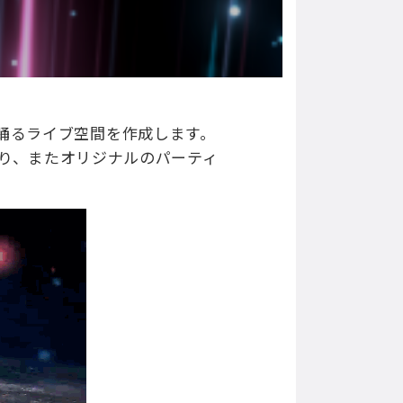
って踊るライブ空間を作成します。
り、またオリジナルのパーティ