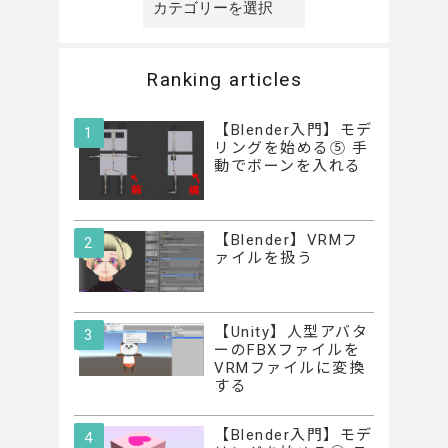
テ
ゴ
リ
Ranking articles
ー
【Blender入門】モデ
リングを始める⑤ 手
動でボーンを入れる
【Blender】VRMフ
ァイルを扱う
【Unity】人型アバタ
ーのFBXファイルを
VRMファイルに変換
する
【Blender入門】モデ