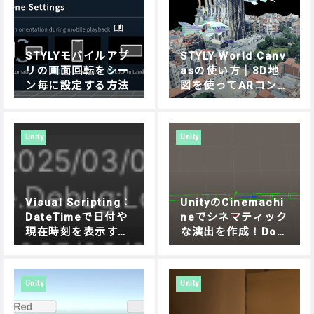
STYLYモバイルアプ
STYLY World Canv
リの画面回転をシー
asの使い方｜3D地
ン毎に設定する方法
図を使ってARコン
テンツを制作する方
法
Unity
Unity
Visual Scripting：
UnityのCinemachi
DateTimeで日付や
neでシネマティック
現在時刻を表示する
な演出を作成！Doll
方法
y Cartでオブジェク
トを自在に動かす方
法
Unity
Unity