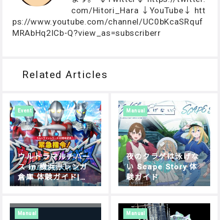
com/Hitori_Hara ↓YouTube↓ htt
ps://www.youtube.com/channel/UC0bKcaSRquf
MRAbHq2lCb-Q?view_as=subscriberr
Related Articles
Event
Manual
ウルトラマルチバー
夜のクラゲは泳げな
ス in 横浜赤レンガ
い Scape Story 体
倉庫 体験ガイド|遊
験ガイド
び方・操作方法を解
説
Manual
Manual