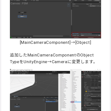
[MainCameraComponent]→[Object]
追加したMainCameraComponentのObject
TypeをUnityEngine→Cameraに変更します。