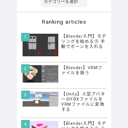
テ
ゴ
リ
Ranking articles
ー
【Blender入門】モデ
リングを始める⑤ 手
動でボーンを入れる
【Blender】VRMフ
ァイルを扱う
【Unity】人型アバタ
ーのFBXファイルを
VRMファイルに変換
する
【Blender入門】モデ