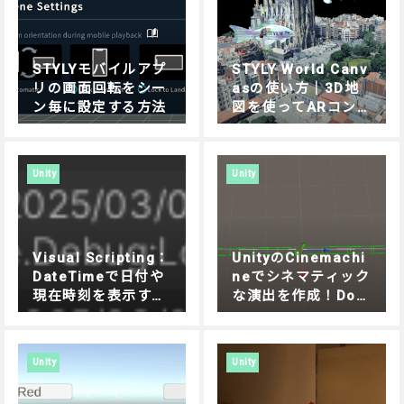
STYLYモバイルアプ
STYLY World Canv
リの画面回転をシー
asの使い方｜3D地
ン毎に設定する方法
図を使ってARコン
テンツを制作する方
法
Unity
Unity
Visual Scripting：
UnityのCinemachi
DateTimeで日付や
neでシネマティック
現在時刻を表示する
な演出を作成！Doll
方法
y Cartでオブジェク
トを自在に動かす方
法
Unity
Unity