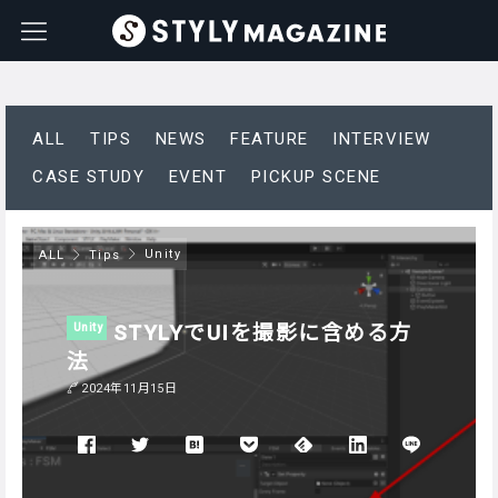
ALL
TIPS
NEWS
FEATURE
INTERVIEW
CASE STUDY
EVENT
PICKUP SCENE
Unity
ALL
Tips
STYLYでUIを撮影に含める方
Unity
法
2024年11月15日