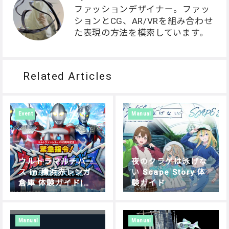
ファッションデザイナー。ファッ
ションとCG、AR/VRを組み合わせ
た表現の方法を模索しています。
Related Articles
Event
Manual
ウルトラマルチバー
夜のクラゲは泳げな
ス in 横浜赤レンガ
い Scape Story 体
倉庫 体験ガイド|遊
験ガイド
び方・操作方法を解
説
Manual
Manual