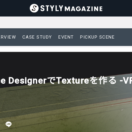
ERVIEW
CASE STUDY
EVENT
PICKUP SCENE
ce DesignerでTextureを作る -
日