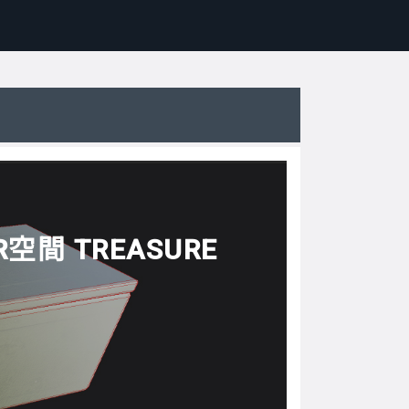
VR空間 TREASURE