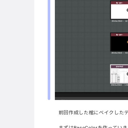
前回作成した棺にベイクした
まずはBaseColorを作ってい