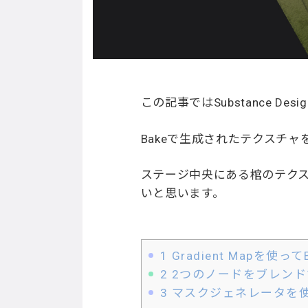
この記事ではSubstance D
Bakeで生成されたテクスチ
ステージ中央にある棺のテク
いと思います。
1
Gradient Mapを使って
2
2つのノードをブレンド
3
マスクジェネレータを