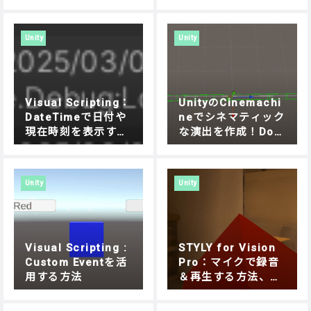
テンツを制作する方
法
Unity
Unity
Visual Scripting：
UnityのCinemachi
DateTimeで日付や
neでシネマティック
現在時刻を表示する
な演出を作成！Doll
方法
y Cartでオブジェク
トを自在に動かす方
法
Unity
Unity
Visual Scripting :
STYLY for Vision
Custom Eventを活
Pro：マイクで録音
用する方法
＆再生する方法、Un
ity Visual Scriptin
gで簡単実装