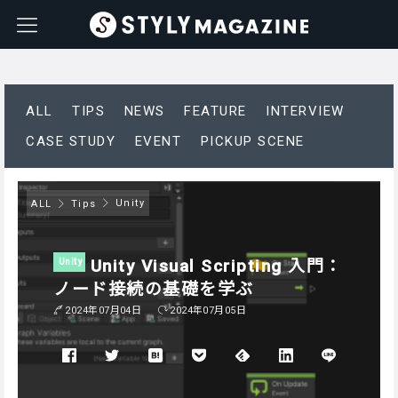
ALL
TIPS
NEWS
FEATURE
INTERVIEW
CASE STUDY
EVENT
PICKUP SCENE
Unity
ALL
Tips
Unity Visual Scripting 入門：
Unity
ノード接続の基礎を学ぶ
2024年07月04日
2024年07月05日