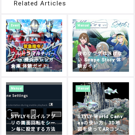
Related Articles
Event
Manual
ウルトラマルチバー
夜のクラゲは泳げな
ス in 横浜赤レンガ
い Scape Story 体
倉庫 体験ガイド|遊
験ガイド
び方・操作方法を解
説
Manual
Manual
STYLYモバイルアプ
STYLY World Canv
リの画面回転をシー
asの使い方｜3D地
ン毎に設定する方法
図を使ってARコン