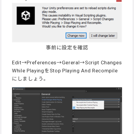
事前に設定を確認
Edit→Preferences→Gereral→Script Changes
While PlayingをStop Playing And Recompile
にしましょう。