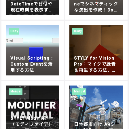
DateTimeで日付や
neでシネマティック
現在時刻を表示する
な演出を作成！Doll
方法
y Cartでオブジェク
トを自在に動かす方
法
Unity
Unity
Visual Scripting :
STYLY for Vision
Custom Eventを活
Pro：マイクで録音
用する方法
＆再生する方法、Un
ity Visual Scriptin
gで簡単実装
Manual
Manual
STYLY Modifier
（モディファイア）
日本都市向け ARシ