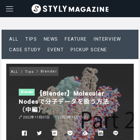
ALL
TIPS
NEWS
FEATURE
INTERVIEW
CASE STUDY
EVENT
PICKUP SCENE
Blender
ALL
Tips
【Blender】Molecular
Blender
Nodesで分子データを扱う方法
（中編）
2022年11月07日
2022年11月15日