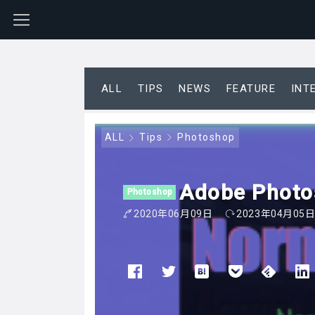
ALL
TIPS
NEWS
FEATURE
INT
ALL
Tips
Photoshop
Adobe P
Photoshop
2020年06月09日
2023年04月05