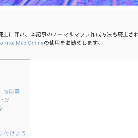
3D機能廃止に伴い、本記事のノーマルマップ作成方法も廃止さ
ormal Map Online
の使用をお勧めします。
う
）の用意
ち上げ
る
貼り付けよう