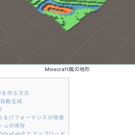
Minecraft風の地形
形を作る方法
の自動生成
け
よるパフォーマンスの改善
シュの保存
Prefab化とアップロード