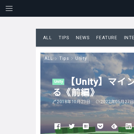
ALL
TIPS
NEWS
FEATURE
INT
ALL
Tips
Unity
【Unity】マ
Unity
る《前編》
2018年10月23日
2022年05月27