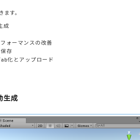
きます。
生成
パフォーマンスの改善
の保存
fab化とアップロード
。
動生成