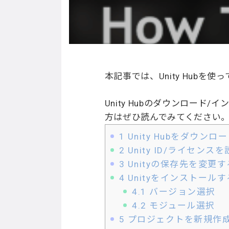
本記事では、Unity Hubを
Unity Hubのダウンロー
方はぜひ読んでみてください
1
Unity Hubをダウン
2
Unity ID/ライセンス
3
Unityの保存先を変更す
4
Unityをインストールす
4.1
バージョン選択
4.2
モジュール選択
5
プロジェクトを新規作