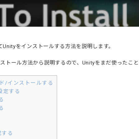
使ってUnityをインストールする方法を説明します。
ド/インストール方法から説明するので、Unityをまだ使った
。
ロード/インストールする
を設定する
る
る
成する