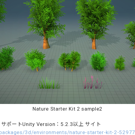
Nature Starter Kit 2 sample2
ポートUnity Version：5.2.3以上 サイト
/packages/3d/environments/nature-starter-kit-2-5297