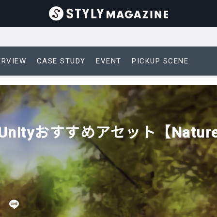
ERVIEW
CASE STUDY
EVENT
PICKUP SCENE
nityおすすめアセット【Nature St
日