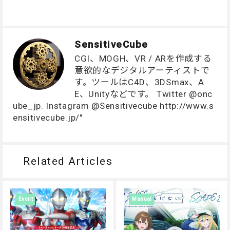
SensitiveCube
CGI、MOGH、VR / ARを作成する
意欲的なデジタルアーティストで
す。ツールはC4D、3DSmax、A
E、Unityなどです。 Twitter @onc
ube_jp. Instagram @Sensitivecube http://www.s
ensitivecube.jp/"
Related Articles
Event
Manual