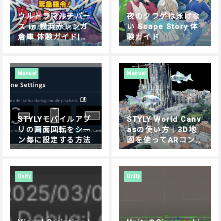
ウルトラマルチバー
夜のクラゲは泳げな
ス in 横浜赤レンガ
い Scape Story 体
倉庫 体験ガイド|遊
験ガイド
び方・操作方法を解
説
Manual
Manual
STYLYモバイルアプ
STYLY World Canv
リの画面回転をシー
asの使い方｜3D地
ン毎に設定する方法
図を使ってARコン
テンツを制作する方
法
Unity
Unity