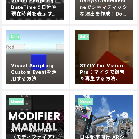
Visual Scripting：
UnityのCinemachi
DateTimeで日付や
neでシネマティック
現在時刻を表示する
な演出を作成！Doll
方法
y Cartでオブジェク
トを自在に動かす方
法
Unity
Unity
Visual Scripting :
STYLY for Vision
Custom Eventを活
Pro：マイクで録音
用する方法
＆再生する方法、Un
ity Visual Scriptin
gで簡単実装
Manual
Manual
STYLY Modifier
（モディファイア）
日本都市向け ARシ